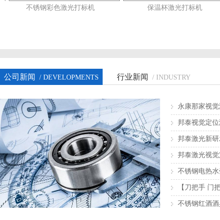
不锈钢彩色激光打标机
保温杯激光打标机
公司新闻
行业新闻
/ DEVELOPMENTS
/ INDUSTRY
永康那家视觉
邦泰视觉定位
邦泰激光新研
邦泰激光视觉
不锈钢电热水
康邦泰激光】
【刀把手 门
不锈钢红酒酒
光】