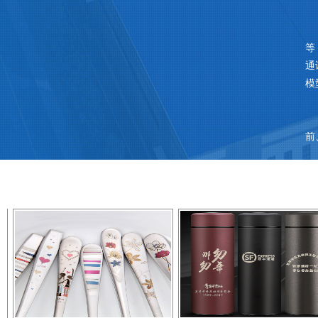
本
等
通
模
邦
前
服
[了