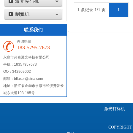
激光喷码机
1 条记录 1/1 页
1
制氮机
联系我们
咨询热线：
183-5795-7673
永康市
邦泰激光科技有限公司
手机：18357957673
QQ：342909002
邮箱：btlaser@sina.com
地址：
浙江省金华市永康市经济开发长
城东大道193-195号
激光打标机
COPYRIGHT 