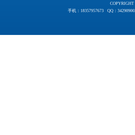
COPYRIGHT 
手机：18357957673 QQ：3429