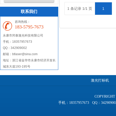
1 条记录 1/1 页
1
联系我们
咨询热线：
183-5795-7673
永康市
邦泰激光科技有限公司
手机：18357957673
QQ：342909002
邮箱：btlaser@sina.com
地址：
浙江省金华市永康市经济开发长
城东大道193-195号
激光打标机
COPYRIGHT 
手机：18357957673 QQ：3429